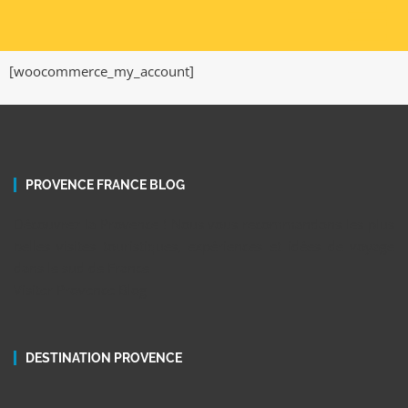
[woocommerce_my_account]
PROVENCE FRANCE BLOG
Découvrez la Provence ! Nous vous recommandons les plus
belles visites touristiques, expériences et idées de voyage
dans le sud de France
Visiter Provence Blog
DESTINATION PROVENCE