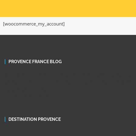
[woocommerce_my_account]
PROVENCE FRANCE BLOG
Découvrez la Provence ! Nous vous recommandons les plus
belles visites touristiques, expériences et idées de voyage
dans le sud de France
Visiter Provence Blog
DESTINATION PROVENCE