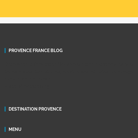
PROVENCE FRANCE BLOG
Découvrez la Provence ! Nous vous recommandons les plus
belles visites touristiques, expériences et idées de voyage
dans le sud de France
Visiter Provence Blog
DESTINATION PROVENCE
MENU