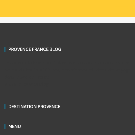
PROVENCE FRANCE BLOG
Découvrez la Provence ! Nous vous recommandons les plus
belles visites touristiques, expériences et idées de voyage
dans le sud de France
Visiter Provence Blog
DESTINATION PROVENCE
MENU