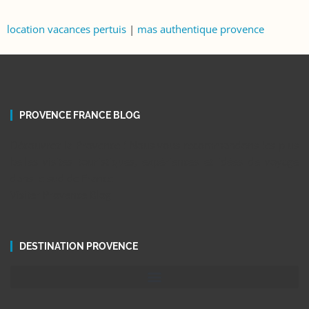
location vacances pertuis
|
mas authentique provence
PROVENCE FRANCE BLOG
Découvrez la Provence ! Nous vous recommandons les plus
belles visites touristiques, expériences et idées de voyage
dans le sud de France
Visiter Provence Blog
DESTINATION PROVENCE