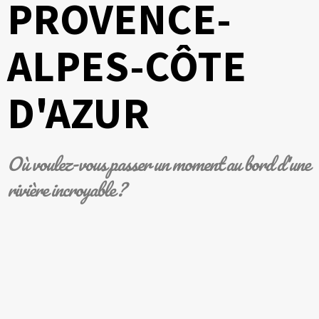
PROVENCE-
ALPES-CÔTE
D'AZUR
Où voulez-vous passer un moment au bord d'une
rivière incroyable ?