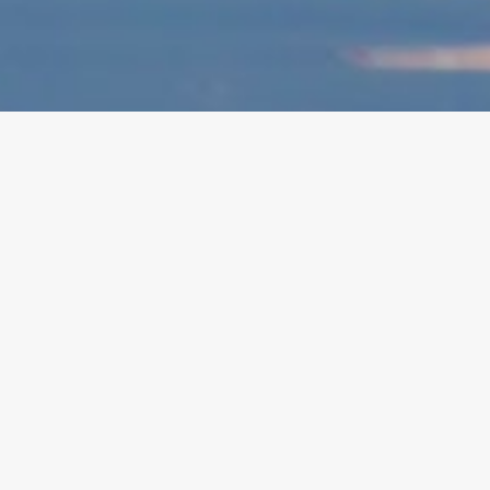
Évadez-vous dans le sanctuaire
sauvage !
3 MEILLEURES