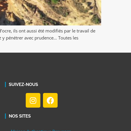
cre, ils ont aussi été modifiés par le travail de
vez y pénétrer avec prudence… Toutes les
SUIVEZ-NOUS
NOS SITES