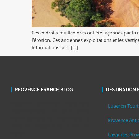
Ces endroits multicolores ont été façonnés par la m
l’érosion. Ces anciennes exploitations et les vesti
informations sur : […]
PROVENCE FRANCE BLOG
DESTINATION
Découvrez la Provence ! Nous vous
Luberon Tour
recommandons les plus belles
visites touristiques, expériences et
Provence Anti
idées de voyage dans le sud de
France
Lavandes Pro