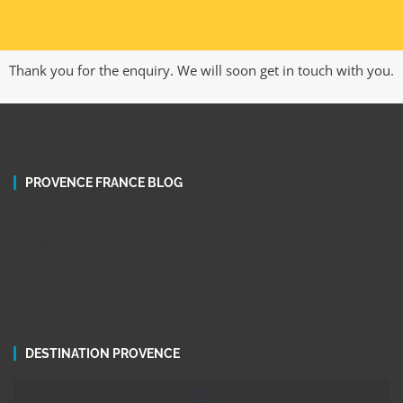
Thank you for the enquiry. We will soon get in touch with you.
PROVENCE FRANCE BLOG
Découvrez la Provence ! Nous vous recommandons les plus
belles visites touristiques, expériences et idées de voyage
dans le sud de France
Visiter Provence Blog
DESTINATION PROVENCE